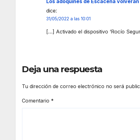
a”
da
Los adoquines de Escacena volverán 
de l
dice:
Virg
31/05/2022 a las 10:01
en
[…] Activado el dispositivo ‘Rocío Seg
Deja una respuesta
Tu dirección de correo electrónico no será publi
Comentario
*