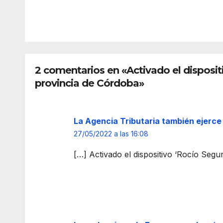
Veni
del
REDACC
REDAC
da
Rocí
IÓN
IÓN
de la
o
Virg
Chic
en:
o
“Alm
202
2 comentarios en «Activado el disposit
onte
:
provincia de Córdoba»
,
tráfi
abre
co,
tus
apar
La Agencia Tributaria también ejerce 
braz
cam
27/05/2022 a las 16:08
os,
ent
porq
s y
[…] Activado el dispositivo ‘Rocío Seg
ue
nor
ya
mas
llega
para
tu
la
Rein
Veni