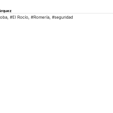
Márquez
doba
,
#El Rocío
,
#Romería
,
#seguridad