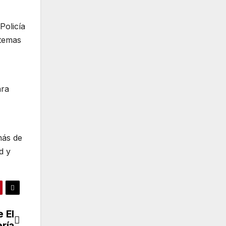
Policía
stemas
ara
más de
d y
 El
ría