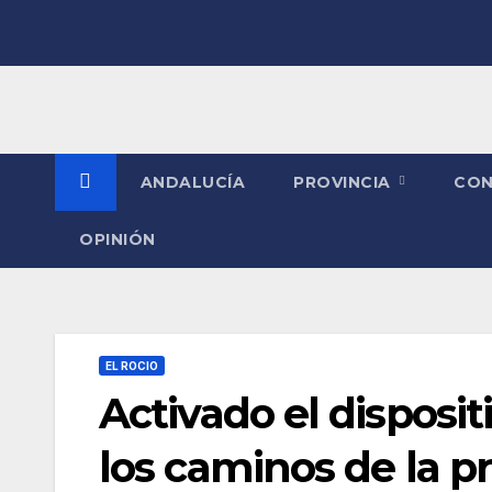
Saltar
al
contenido
ANDALUCÍA
PROVINCIA
CO
OPINIÓN
EL ROCIO
Activado el disposit
los caminos de la p