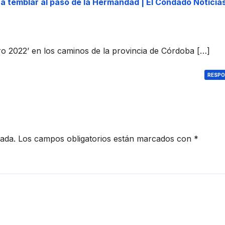
a temblar al paso de la Hermandad | El Condado Noticia
a
uro 2022’ en los caminos de la provincia de Córdoba […]
RESP
cada.
Los campos obligatorios están marcados con
*