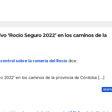
del
C
REDACC
Año
IÓN
Jubil
ar
Roci
6
ero
ivo ‘Rocío Seguro 2022’ en los caminos de la
control sobre la romería del Rocío
dice:
i
o
uro 2022’ en los caminos de la provincia de Córdoba […]
RESP