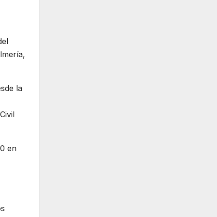
del
lmería,
sde la
ivil
30 en
os