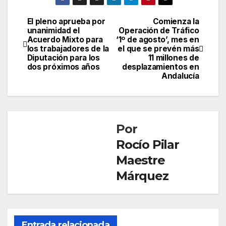
El pleno aprueba por
Comienza la
Navegación
unanimidad el
Operación de Tráfico
Acuerdo Mixto para
‘1º de agosto’, mes en
de
los trabajadores de la
el que se prevén más
Diputación para los
11 millones de
entradas
dos próximos años
desplazamientos en
Andalucía
Por
Rocío Pilar
Maestre
Márquez
Entrada relacionada
SOCIEDAD