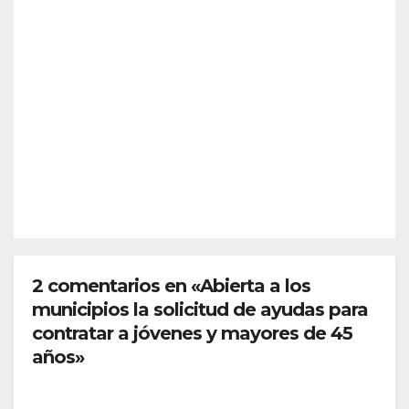
¿Qu
a
é es
previ
Sche
a y
AGO 5,
nge
desc
2026
n?
arta
Así
refor
funci
zar
REDACC
ona
más
IÓN
el
la
espa
front
cio
era
euro
de
peo
2 comentarios en «Abierta a los
Ceut
municipios la solicitud de ayudas para
a
contratar a jóvenes y mayores de 45
años»