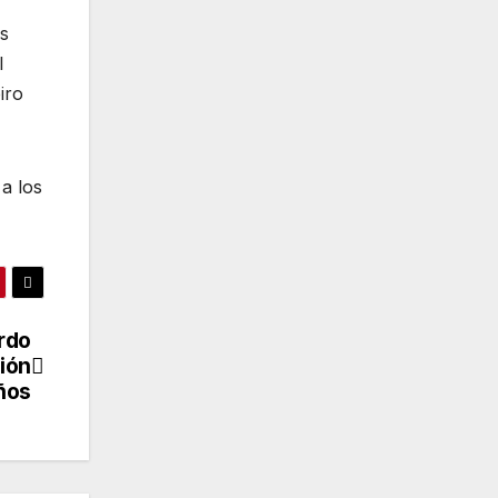
es
l
iro
 a los
rdo
ción
ños