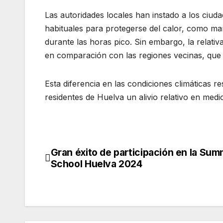
Las autoridades locales han instado a los ciu
habituales para protegerse del calor, como man
durante las horas pico. Sin embargo, la relati
en comparación con las regiones vecinas, que s
Esta diferencia en las condiciones climáticas re
residentes de Huelva un alivio relativo en medi
Gran éxito de participación en la Su
Navegación
School Huelva 2024
de
entradas