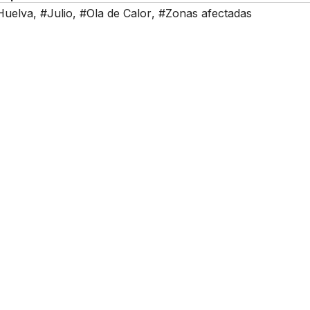
Huelva
,
#Julio
,
#Ola de Calor
,
#Zonas afectadas