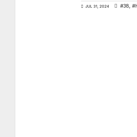
#38
,
#
JUL 31, 2024