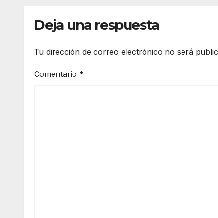
ser
prev
tirot
a y
Deja una respuesta
eada
des
por
arta
su
refo
Tu dirección de correo electrónico no será publi
expa
zar
reja
más
Comentario
*
la
fron
era
de
Ceu
a