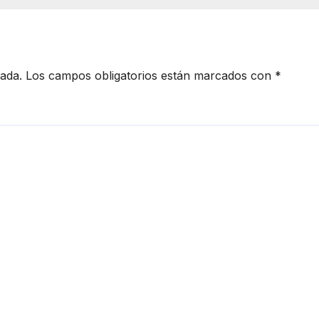
i
cio
euro
c
peo
r
cada.
Los campos obligatorios están marcados con
*
t
t