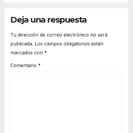
cio
era
euro
de
peo
Deja una respuesta
Ceut
a
Tu dirección de correo electrónico no será
publicada.
Los campos obligatorios están
marcados con
*
Comentario
*