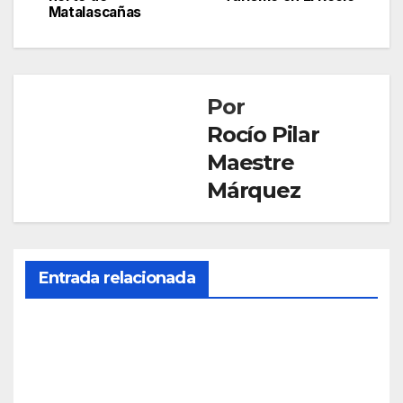
entradas
Matalascañas
Por
Rocío Pilar
Maestre
Márquez
CONDADO
Entrada relacionada
NIEBLA
El
ince
ndio
AGO 7,
de
2026
Nieb