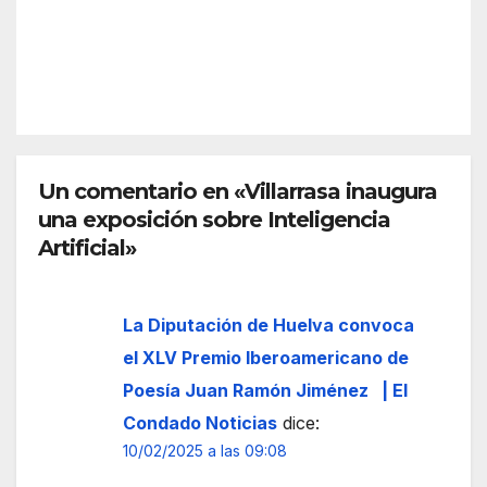
la,
ia
de
que
REDACC
drog
oblig
IÓN
as
a al
en
aleja
Boll
mie
ullos
nto
Par
Un comentario en «Villarrasa inaugura
prev
del
una exposición sobre Inteligencia
entiv
Con
o de
Artificial»
dad
dos
o
alde
La Diputación de Huelva convoca
as
el XLV Premio Iberoamericano de
Poesía Juan Ramón Jiménez | El
Condado Noticias
dice:
10/02/2025 a las 09:08