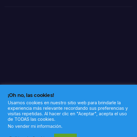
tus
braz
os,
porq
ue
ya
llega
tu
Rein
a”
¡Oh no, las cookies!
Usamos cookies en nuestro sitio web para brindarle la
experiencia más relevante recordando sus preferencias y
visitas repetidas. Al hacer clic en "Aceptar", acepta el uso
de TODAS las cookies.
Funciona gracias a WordPress
|
Tema: Newsup de
Themeansar
No vender mi información
.