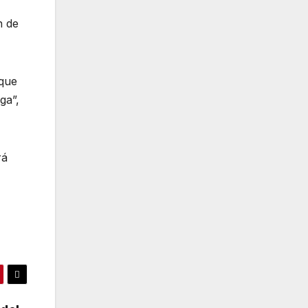
n de
 que
ga”,
rá