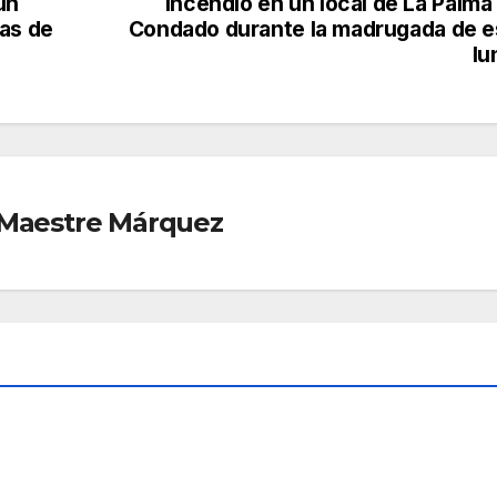
un
Incendio en un local de La Palma
as de
Condado durante la madrugada de e
lu
r Maestre Márquez
O
CONDADO
NIEBLA
t
El
ince
ndio
,
AGO 8,
en
2026