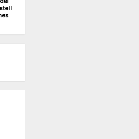
 del
ste
nes