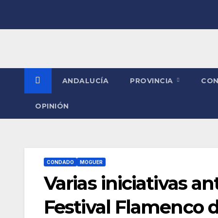
Saltar
al
contenido
ANDALUCÍA
PROVINCIA
CO
OPINIÓN
CONDADO
MOGUER
Varias iniciativas a
Festival Flamenco 