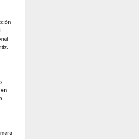
cción
l
onal
tiz.
s
 en
a
rimera