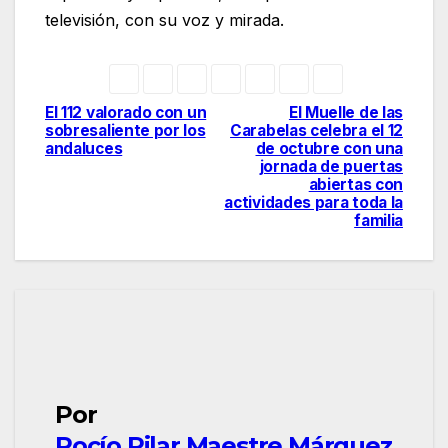
televisión, con su voz y mirada.
El 112 valorado con un
El Muelle de las
Navegación
sobresaliente por los
Carabelas celebra el 12
andaluces
de octubre con una
de
jornada de puertas
abiertas con
entradas
actividades para toda la
familia
Por
Rocío Pilar Maestre Márquez