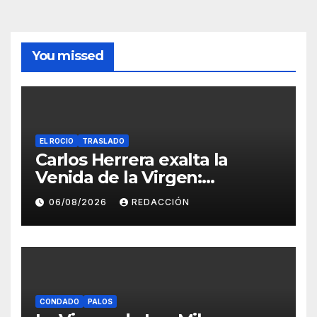
You missed
EL ROCIO
TRASLADO
Carlos Herrera exalta la
Venida de la Virgen:
“Almonte, abre tus brazos,
06/08/2026
REDACCIÓN
porque ya llega tu Reina”
CONDADO
PALOS