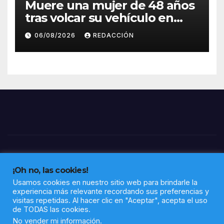
Muere una mujer de 48 años
tras volcar su vehículo en
Villanueva de los Castillejos
06/08/2026
REDACCIÓN
¡Oh no, las cookies!
Usamos cookies en nuestro sitio web para brindarle la
experiencia más relevante recordando sus preferencias y
visitas repetidas. Al hacer clic en "Aceptar", acepta el uso
de TODAS las cookies.
Funciona gracias a WordPress
|
Tema: Newsup de
Themeansar
No vender mi información
.