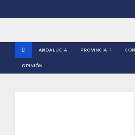
Saltar
al
contenido
ANDALUCÍA
PROVINCIA
CO
OPINIÓN
Etiqueta:
Prevención