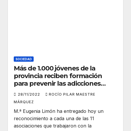
SOCIEDAD
Más de 1.000 jóvenes de la
provincia reciben formación
para prevenir las adicciones
gracias a la labor de las
28/11/2022
ROCÍO PILAR MAESTRE
asociaciones
MÁRQUEZ
M.ª Eugenia Limón ha entregado hoy un
reconocimiento a cada una de las 11
asociaciones que trabajaron con la