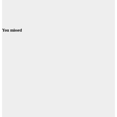
You missed
PROVINCIA
El programa
ERACIS+ de
Minas de
Riotinto ya ha
abierto más de
60 itinerarios
sociolaborales
en la barriada
Alto de la
Mesa
07/08/2026
Redacción
CONDADO