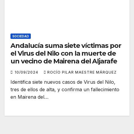
SOCIEDAD
Andalucía suma siete víctimas por
el Virus del Nilo con la muerte de
un vecino de Mairena del Aljarafe
10/09/2024
ROCÍO PILAR MAESTRE MÁRQUEZ
Identifica siete nuevos casos de Virus del Nilo,
tres de ellos de alta, y confirma un fallecimiento
en Mairena del…