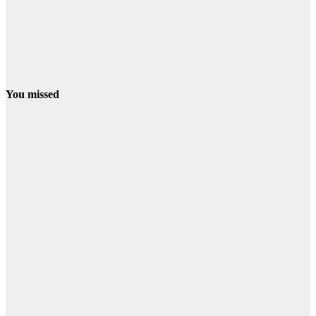
You missed
PROVINCIA
El programa
ERACIS+ de
Minas de
Riotinto ya ha
abierto más de
60 itinerarios
sociolaborales
en la barriada
Alto de la
Mesa
07/08/2026
Redacción