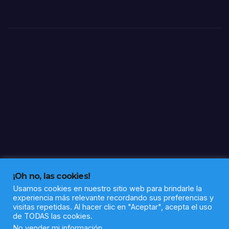
Rein
tera
a”
¡Oh no, las cookies!
Usamos cookies en nuestro sitio web para brindarle la
experiencia más relevante recordando sus preferencias y
visitas repetidas. Al hacer clic en "Aceptar", acepta el uso
de TODAS las cookies.
Funciona gracias a WordPress
|
Tema: Newsup de
Themeansar
No vender mi información
.