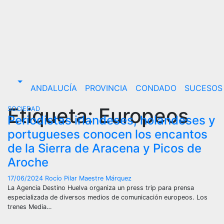
Saltar
al
contenido
ANDALUCÍA
PROVINCIA
CONDADO
SUCESOS 
Etiqueta:
Europeos
SOCIEDAD
Periodistas irlandeses, holandeses y
portugueses conocen los encantos
de la Sierra de Aracena y Picos de
Aroche
17/06/2024
Rocío Pilar Maestre Márquez
La Agencia Destino Huelva organiza un press trip para prensa
especializada de diversos medios de comunicación europeos. Los
trenes Media…