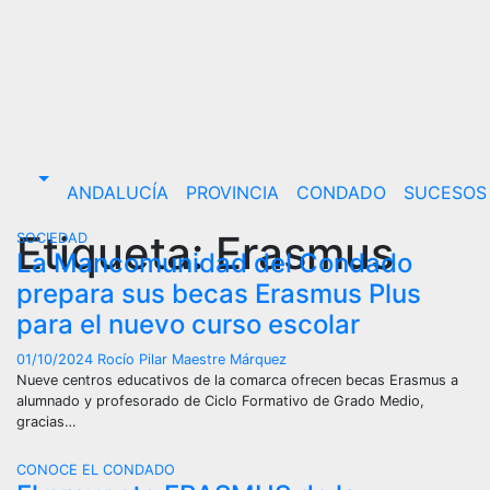
Saltar
al
contenido
ANDALUCÍA
PROVINCIA
CONDADO
SUCESOS 
Etiqueta:
Erasmus
SOCIEDAD
La Mancomunidad del Condado
prepara sus becas Erasmus Plus
para el nuevo curso escolar
01/10/2024
Rocío Pilar Maestre Márquez
Nueve centros educativos de la comarca ofrecen becas Erasmus a
alumnado y profesorado de Ciclo Formativo de Grado Medio,
gracias…
CONOCE EL CONDADO