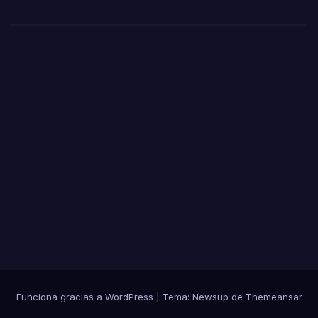
Villa
nuev
a de
los
Casti
llejo
s
Funciona gracias a WordPress
|
Tema: Newsup de
Themeansar