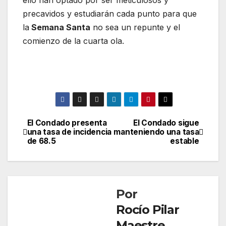
ello han optado por ser meticulosos y
precavidos y estudiarán cada punto para que
la
Semana Santa
no sea un repunte y el
comienzo de la cuarta ola.
El Condado presenta
El Condado sigue
Navegación
una tasa de incidencia
manteniendo una tasa
de 68.5
estable
de
entradas
Por
Rocío Pilar
Maestre