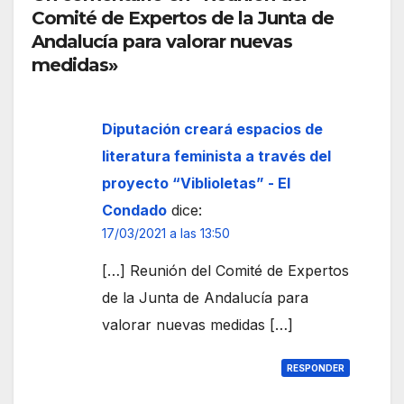
lina
Comité de Expertos de la Junta de
Huel
a
va
Andalucía para valorar nuevas
pers
medidas»
onal
sanit
ario
Diputación creará espacios de
en el
literatura feminista a través del
Hos
proyecto “Viblioletas” - El
pital
Condado
dice:
Virg
17/03/2021 a las 13:50
en
del
[…] Reunión del Comité de Expertos
Rocí
de la Junta de Andalucía para
o
valorar nuevas medidas […]
RESPONDER