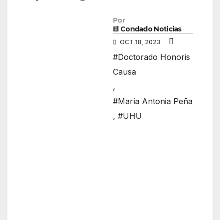
Por
El Condado Noticias
OCT 18, 2023
#Doctorado Honoris
Causa
,
#María Antonia Peña
,
#UHU