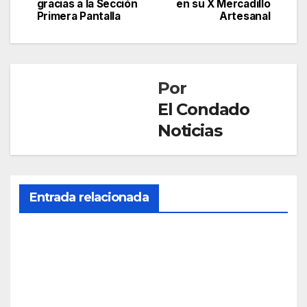
de
gracias a la Sección
en su X Mercadillo
Primera Pantalla
Artesanal
entradas
Por
El Condado
Noticias
Entrada relacionada
CULTURA
La
onu
bens
JUN 15,
e
2026
Man
uela