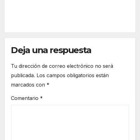
mult
cele
REDACC
itudi
braci
IÓN
naria
ón
y
del
emo
Día
tiva
del
Rom
Deja una respuesta
Fand
ería
ang
de
o de
Tu dirección de correo electrónico no será
San
la
publicada.
Los campos obligatorios están
José
provi
marcados con
*
Obre
ncia
ro
de
Comentario
*
2026
Huel
va