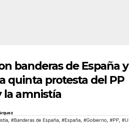
con banderas de España y
a quinta protesta del PP
 la amnistía
Márquez
stía
,
#Banderas de España
,
#España
,
#Gobierno
,
#PP
,
#U