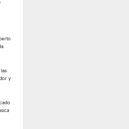
e
berto
la
 las
idor y
rcado
úsica