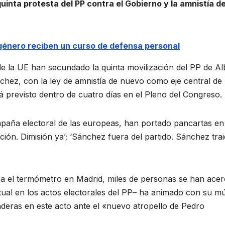
inta protesta del PP contra el Gobierno y la amnistía d
 género reciben un curso de defensa personal
 la UE han secundado la quinta movilización del PP de Al
hez, con la ley de amnistía de nuevo como eje central de 
tá previsto dentro de cuatro días en el Pleno del Congreso.
mpaña electoral de las europeas, han portado pancartas en
ción. Dimisión ya’; ‘Sánchez fuera del partido. Sánchez tra
ba el termómetro en Madrid, miles de personas se han ace
tual en los actos electorales del PP– ha animado con su m
nderas en este acto ante el «nuevo atropello de Pedro