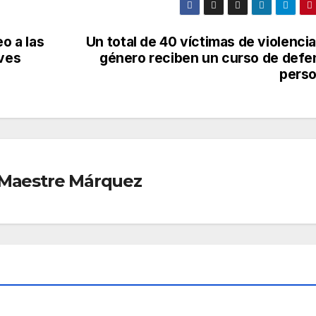
eo a las
Un total de 40 víctimas de violenci
eves
género reciben un curso de defe
perso
r Maestre Márquez
AD
SOCIEDAD
¿Qu
a
é es