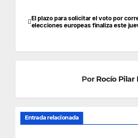
El plazo para solicitar el voto por corr
Navegación
elecciones europeas finaliza este ju
de
entradas
Por
Rocío Pila
Entrada relacionada
SOCIEDAD
SOCIED
Mue
Marl
re
ask