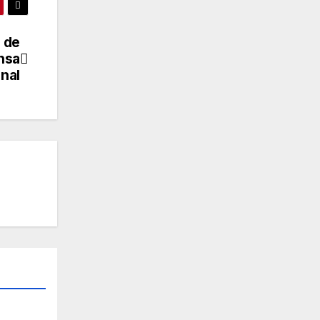
a de
nsa
nal