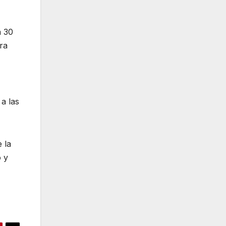
a 30
ra
 a las
 la
o y