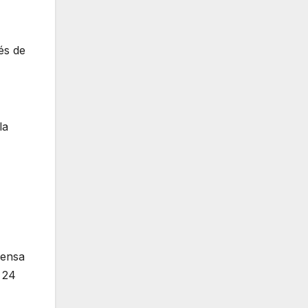
és de
la
fensa
l 24