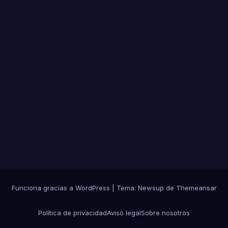
a de
los
Casti
llejo
s
Funciona gracias a WordPress
|
Tema: Newsup de
Themeansar
Política de privacidad
Aviso legal
Sobre nosotros