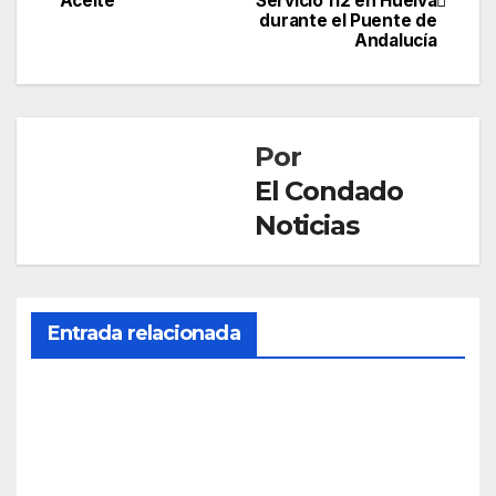
Aceite’
Servicio 112 en Huelva
de
durante el Puente de
Andalucía
entradas
Por
El Condado
Noticias
Entrada relacionada
SOCIEDAD
Mue
re
una
AGO 5,
age
2026
nte