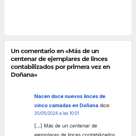
funci
zar
REDACC
ona
más
IÓN
el
la
espa
front
cio
era
euro
de
peo
Un comentario en «Más de un
Ceut
centenar de ejemplares de linces
a
contabilizados por primera vez en
Doñana»
Nacen doce nuevos linces de
cinco camadas en Doñana
dice:
20/05/2024 a las 10:01
[…] Más de un centenar de
ejemplares de linces contabilizados