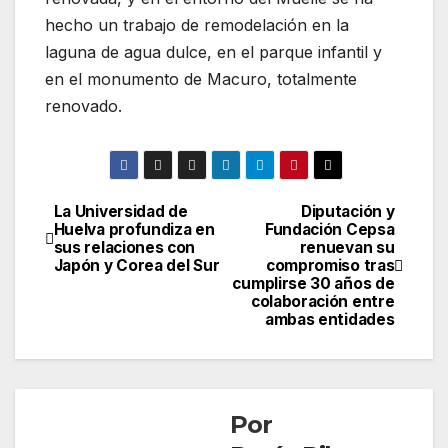
hecho un trabajo de remodelación en la
laguna de agua dulce, en el parque infantil y
en el monumento de Macuro, totalmente
renovado.
La Universidad de
Diputación y
Navegación
Huelva profundiza en
Fundación Cepsa
sus relaciones con
renuevan su
de
Japón y Corea del Sur
compromiso tras
cumplirse 30 años de
entradas
colaboración entre
ambas entidades
Por