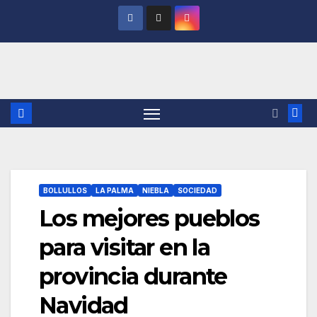
Saltar
al
contenido
BOLLULLOS
LA PALMA
NIEBLA
SOCIEDAD
Los mejores pueblos
para visitar en la
provincia durante
Navidad