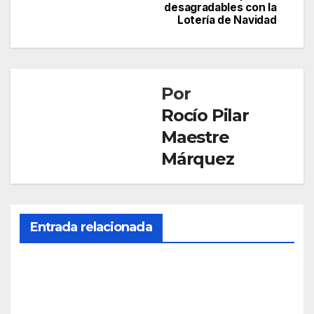
desagradables con la
entradas
Lotería de Navidad
Por
Rocío Pilar
Maestre
Márquez
CONDADO
LA
Entrada relacionada
PALMA
Cort
adas
varia
AGO 9,
s
2026