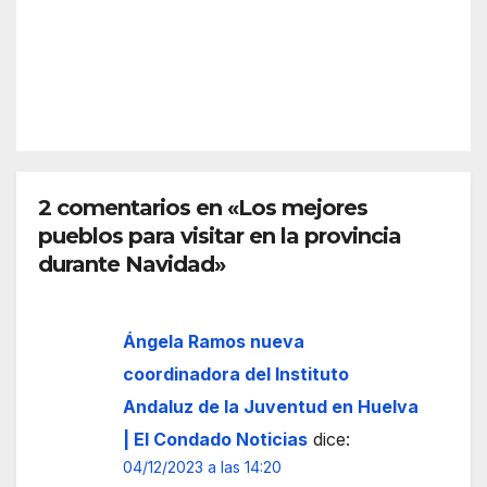
fore
la
extr
stal
ante
ema
REDACC
los
r las
IÓN
avan
prec
ces
auci
en el
ones
ince
ante
ndio:
2 comentarios en «Los mejores
la
el
pueblos para visitar en la provincia
llega
oper
da
durante Navidad»
ativo
de
logra
una
cons
Ángela Ramos nueva
dens
olida
a
coordinadora del Instituto
r
nub
Andaluz de la Juventud en Huelva
gran
e de
| El Condado Noticias
dice:
part
hum
04/12/2023 a las 14:20
e del
o