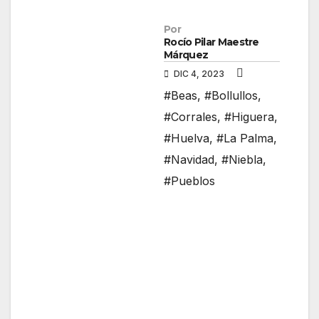
Por
Rocío Pilar Maestre
Márquez
DIC 4, 2023
#Beas
,
#Bollullos
,
#Corrales
,
#Higuera
,
#Huelva
,
#La Palma
,
#Navidad
,
#Niebla
,
#Pueblos