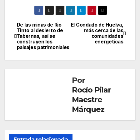
De las minas de Rio
El Condado de Huelva,
Navegación
Tinto al desierto de
más cerca de las
Tabernas, así se
comunidades
de
construyen los
energéticas
paisajes patrimoniales
entradas
Por
Rocío Pilar
Maestre
Márquez
Entrada relacionada
SOCIEDAD