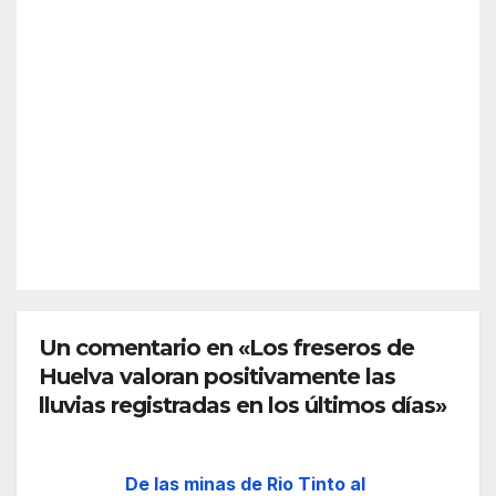
¿Qu
a
é es
previ
Sche
a y
AGO 5,
nge
desc
2026
n?
arta
Así
refor
funci
zar
REDACC
ona
más
IÓN
el
la
espa
front
cio
era
euro
de
peo
Un comentario en «Los freseros de
Ceut
Huelva valoran positivamente las
a
lluvias registradas en los últimos días»
De las minas de Rio Tinto al