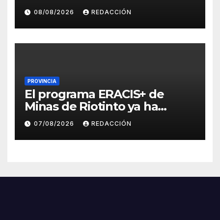
personas en alejamiento
08/08/2026
REDACCIÓN
preventivo y más de 270
efectivos
PROVINCIA
El programa ERACIS+ de
Minas de Riotinto ya ha
abierto más de 60 itinerarios
07/08/2026
REDACCIÓN
sociolaborales en la barriada
Alto de la Mesa