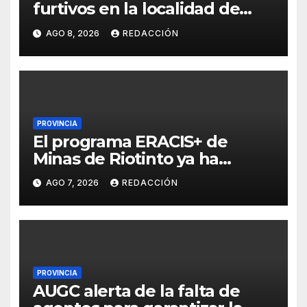
furtivos en la localidad de
Cumbres Mayores
AGO 8, 2026
REDACCIÓN
PROVINCIA
El programa ERACIS+ de
Minas de Riotinto ya ha
abierto más de 60 itinerarios
AGO 7, 2026
REDACCIÓN
sociolaborales en la barriada
Alto de la Mesa
PROVINCIA
AUGC alerta de la falta de