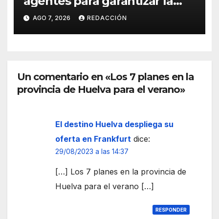
agentes para garantizar la
seguridad de la Comandancia
AGO 7, 2026
REDACCIÓN
y la Subdelegación en Huelva
Un comentario en «Los 7 planes en la
provincia de Huelva para el verano»
El destino Huelva despliega su
oferta en Frankfurt
dice:
29/08/2023 a las 14:37
[…] Los 7 planes en la provincia de
Huelva para el verano […]
RESPONDER