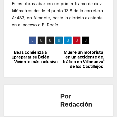
Estas obras abarcan un primer tramo de diez
kilómetros desde el punto 13,8 de la carretera
A-483, en Almonte, hasta la glorieta existente
en el acceso a El Rocío.
Beas comienza a
Muere un motorista
Navegación
preparar su Belén
en un accidente de
Viviente más inclusivo
tráfico en Villanueva
de
de los Castillejos
entradas
Por
Redacción