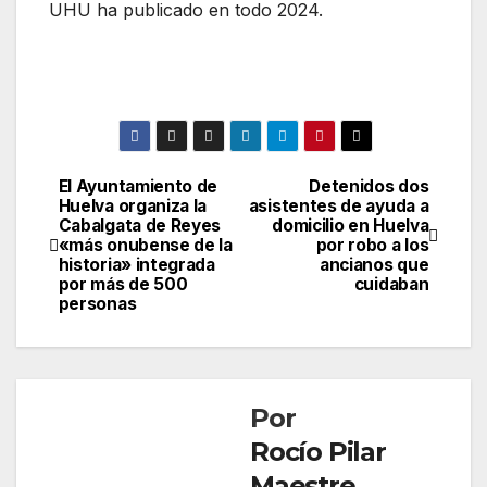
UHU ha publicado en todo 2024.
El Ayuntamiento de
Detenidos dos
Navegación
Huelva organiza la
asistentes de ayuda a
Cabalgata de Reyes
domicilio en Huelva
de
«más onubense de la
por robo a los
historia» integrada
ancianos que
entradas
por más de 500
cuidaban
personas
Por
Rocío Pilar
Maestre