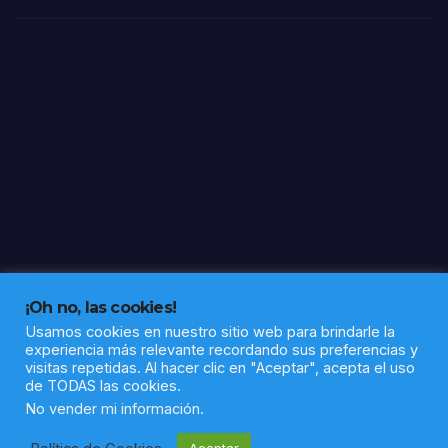
llón
d de
la
Com
anda
ncia
y la
Sub
dele
gaci
ón
en
Huel
va
¡Oh no, las cookies!
Usamos cookies en nuestro sitio web para brindarle la
experiencia más relevante recordando sus preferencias y
visitas repetidas. Al hacer clic en "Aceptar", acepta el uso
de TODAS las cookies.
Funciona gracias a WordPress
|
Tema: Newsup de
Themeansar
No vender mi información
.