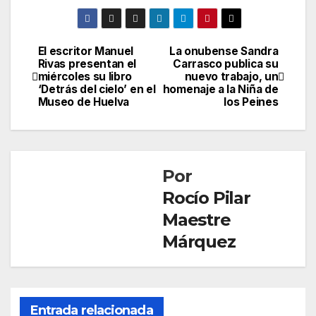
El escritor Manuel
La onubense Sandra
Navegación
Rivas presentan el
Carrasco publica su
miércoles su libro
nuevo trabajo, un
de
‘Detrás del cielo’ en el
homenaje a la Niña de
Museo de Huelva
los Peines
entradas
Por
Rocío Pilar
Maestre
Márquez
Entrada relacionada
CULTURA