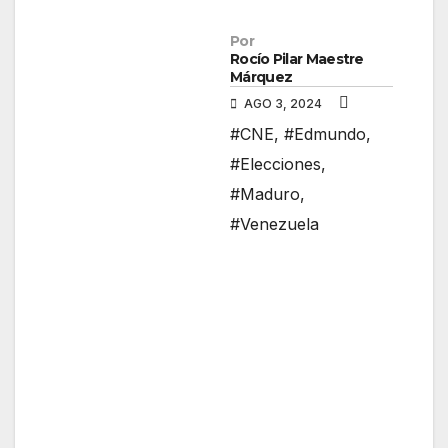
Por
Rocío Pilar Maestre
Márquez
AGO 3, 2024
#CNE
,
#Edmundo
,
#Elecciones
,
#Maduro
,
#Venezuela