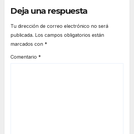
euro
de
peo
Deja una respuesta
Ceut
a
Tu dirección de correo electrónico no será
publicada.
Los campos obligatorios están
marcados con
*
Comentario
*