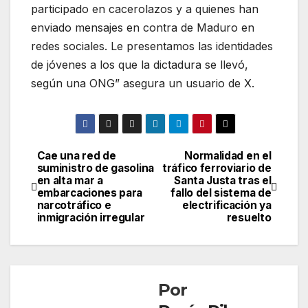
participado en cacerolazos y a quienes han
enviado mensajes en contra de Maduro en
redes sociales. Le presentamos las identidades
de jóvenes a los que la dictadura se llevó,
según una ONG” asegura un usuario de X.
Cae una red de
Normalidad en el
Navegación
suministro de gasolina
tráfico ferroviario de
en alta mar a
Santa Justa tras el
de
embarcaciones para
fallo del sistema de
narcotráfico e
electrificación ya
entradas
inmigración irregular
resuelto
Por