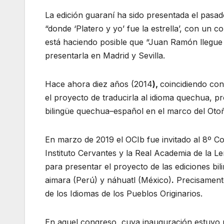
La edición guaraní ha sido presentada el pasad
“donde ‘Platero y yo’ fue la estrella’, con un 
está haciendo posible que “Juan Ramón llegue 
presentarla en Madrid y Sevilla.
Hace ahora diez años (2014
),
coincidiendo con
el proyecto de traducirla al idioma quechua, p
bilingüe quechua–español en el marco del Oto
En marzo de 2019 el OCIb fue invitado al 8º C
Instituto Cervantes y la Real Academia de la 
para presentar el proyecto de las ediciones bil
aimara (Perú) y náhuatl (México)
.
Precisamente
de los Idiomas de los Pueblos Originarios.
En aquel congreso, cuya inauguración estuvo pr