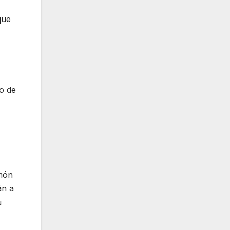
que
o de
amón
án a
u