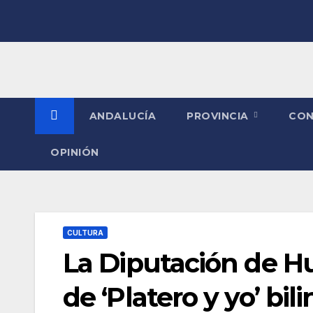
Saltar
al
contenido
ANDALUCÍA
PROVINCIA
CO
OPINIÓN
CULTURA
La Diputación de Hu
de ‘Platero y yo’ b