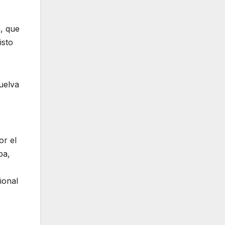
,
n, que
isto
uelva
or el
ba,
ional