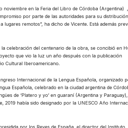
o noviembre en la Feria del Libro de Córdoba (Argentina) 
compromiso por parte de las autoridades para su distribució
a lugares remotos”, ha dicho de Vicente. Está además prev
 la celebración del centenario de la obra, se concibió en H
royecto que vio la luz un año después con la publicación
ño Cultural Iberoamericano.
ongreso Internacional de la Lengua Española, organizado p
Lengua Española, celebrado en la ciudad argentina de Córdo
ingües de ‘Platero y yo’ en guaraní (Argentina y Paraguay),
, 2019 había sido designado por la UNESCO Año Internac
esidida por los Reyes de España, el director del Instituto