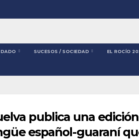
NDADO
SUCESOS / SOCIEDAD
EL ROCÍO 2
elva publica una edición
ilingüe español-guaraní q