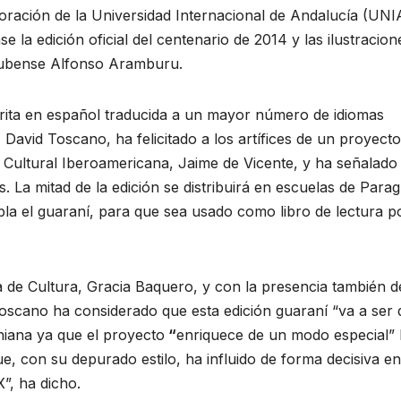
oración de la Universidad Internacional de Andalucía (UNI
 la edición oficial del centenario de 2014 y las ilustracion
 onubense Alfonso Aramburu.
scrita en español traducida a un mayor número de idiomas
l, David Toscano, ha felicitado a los artífices de un proyect
ón Cultural Iberoamericana, Jaime de Vicente, y ha señalado
s. La mitad de la edición se distribuirá en escuelas de Para
bla el guaraní, para que sea usado como libro de lectura p
 de Cultura, Gracia Baquero, y con la presencia también d
Toscano ha considerado que esta edición guaraní “va a ser 
oniana ya que el proyecto
“
enriquece de un modo especial” 
e, con su depurado estilo, ha influido de forma decisiva en
”, ha dicho.