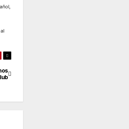
añol,
al
onos
Club