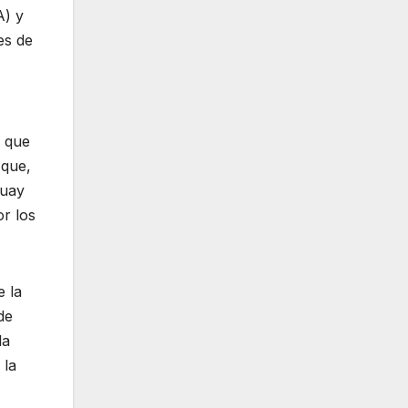
A) y
es de
o que
 que,
guay
or los
e la
de
la
 la