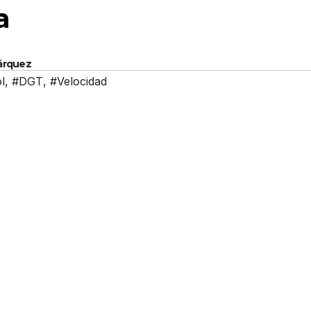
va
Márquez
l
,
#DGT
,
#Velocidad