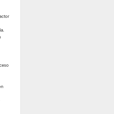
actor
ía.
n
xceso
en
e