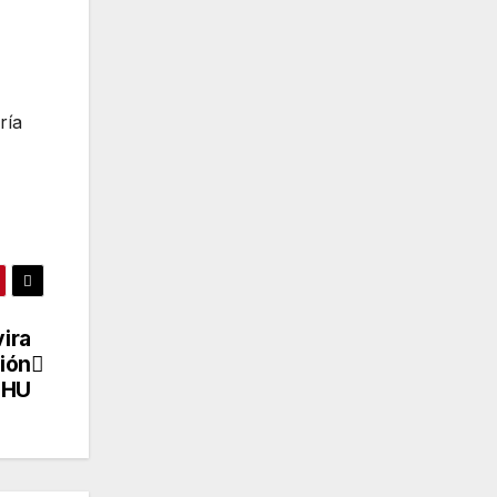
ría
vira
ión
UHU