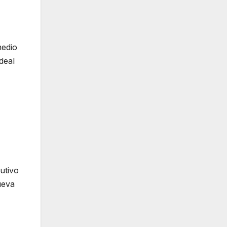
medio
deal
utivo
ueva