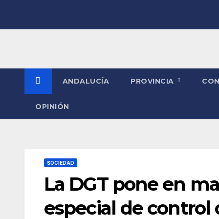
Saltar
al
contenido
ANDALUCÍA
PROVINCIA
CO
OPINIÓN
SOCIEDAD
La DGT pone en m
especial de control 