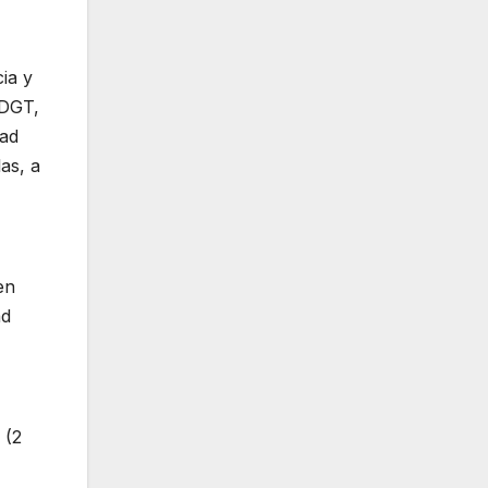
ia y
 DGT,
dad
as, a
en
ad
 (2