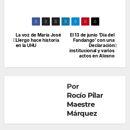
La voz de María José
El 13 de junio ‘Día del
Navegación
Llergo hace historia
Fandango’ con una
en la UHU
Declaración
de
institucional y varios
actos en Alosno
entradas
Por
Rocío Pilar
Maestre
Márquez