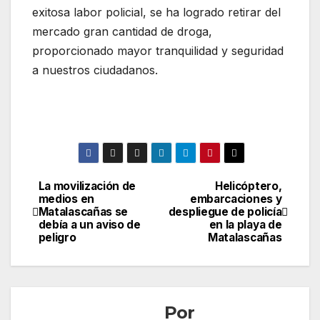
exitosa labor policial, se ha logrado retirar del
mercado gran cantidad de droga,
proporcionado mayor tranquilidad y seguridad
a nuestros ciudadanos.
La movilización de
Helicóptero,
Navegación
medios en
embarcaciones y
Matalascañas se
despliegue de policía
de
debía a un aviso de
en la playa de
peligro
Matalascañas
entradas
Por