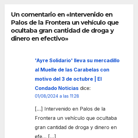
n del
pobl
ince
ació
Un comentario en «Intervenido en
ndio
n
Palos de la Frontera un vehículo que
fore
extr
stal
ocultaba gran cantidad de droga y
ema
dinero en efectivo»
r las
prec
auci
'Ayre Solidario' lleva su mercadillo
ones
al Muelle de las Carabelas con
ante
motivo del 3 de octubre | El
la
Condado Noticias
dice:
llega
01/08/2024 a las 11:28
da
de
[…] Intervenido en Palos de la
una
Frontera un vehículo que ocultaba
dens
gran cantidad de droga y dinero en
a
nub
efe… […]