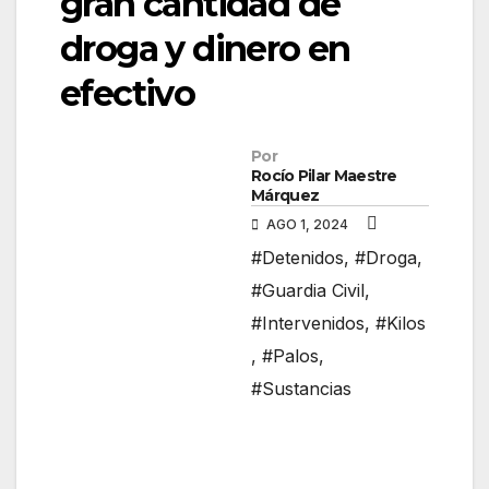
gran cantidad de
droga y dinero en
efectivo
Por
Rocío Pilar Maestre
Márquez
AGO 1, 2024
#Detenidos
,
#Droga
,
#Guardia Civil
,
#Intervenidos
,
#Kilos
,
#Palos
,
#Sustancias