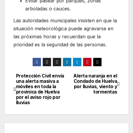
Evitar pasear por parques, zonas
arboladas o cauces.
Las autoridades municipales insisten en que la
situación meteorológica puede agravarse en
las próximas horas y recuerdan que la
prioridad es la seguridad de las personas.
Protección Civil envía
Alerta naranja en el
Navegación
una alerta masiva a
Condado de Huelva
móviles en toda la
por lluvias, viento y
de
provinica de Huelva
tormentas
por el aviso rojo por
entradas
lluvias