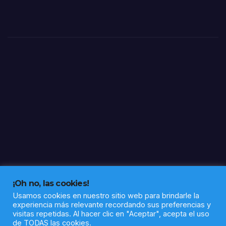
de
abier
270
to
efec
más
tivos
de
60
itine
rario
s
socio
labor
ales
en la
barri
ada
Alto
¡Oh no, las cookies!
de la
Usamos cookies en nuestro sitio web para brindarle la
experiencia más relevante recordando sus preferencias y
Mes
visitas repetidas. Al hacer clic en "Aceptar", acepta el uso
a
de TODAS las cookies.