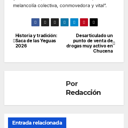
melancolía colectiva, conmovedora y vital”.
Historia y tradición:
Desarticulado un
Navegación
Saca de las Yeguas
punto de venta de
2026
drogas muy activo en
de
Chucena
entradas
Por
Redacción
CONDADO
Entrada relacionada
NIEBLA