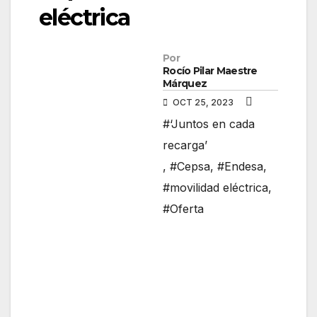
eléctrica
Por
Rocío Pilar Maestre
Márquez
OCT 25, 2023
#‘Juntos en cada
recarga’
,
#Cepsa
,
#Endesa
,
#movilidad eléctrica
,
#Oferta