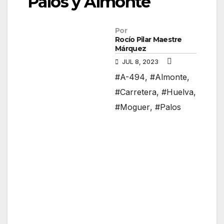
Palos y Almonte
Por
Rocío Pilar Maestre
Márquez
JUL 8, 2023
#A-494
,
#Almonte
,
#Carretera
,
#Huelva
,
#Moguer
,
#Palos