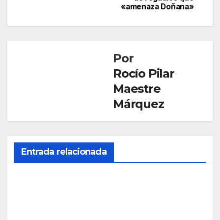
entradas
«amenaza Doñana»
Por
Rocío Pilar
Maestre
Márquez
CONDADO
Entrada relacionada
PALOS
Inve
stiga
da
AGO 7,
por
2026
cond