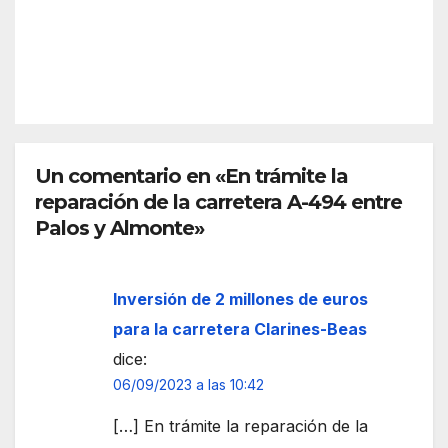
truc
gros
ción
REDACC
ya
de
IÓN
está
una
en
torre
Palo
med
s de
ieval
la
Un comentario en «En trámite la
inspi
Fron
reparación de la carretera A-494 entre
rada
tera
en el
Palos y Almonte»
peri
odo
Inversión de 2 millones de euros
mus
ulm
para la carretera Clarines-Beas
án
dice:
de la
06/09/2023 a las 10:42
local
idad
[…] En trámite la reparación de la