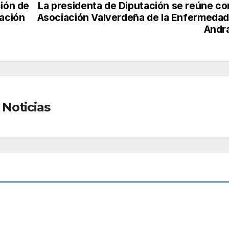
ción de
La presidenta de Diputación se reúne con
tación
Asociación Valverdeña de la Enfermedad
Andr
Noticias
AD
SOCIEDAD
¿Qu
a
é es
Sche
,
AGO 5,
nge