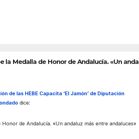
n?
2026
Así
funci
C
REDACC
ona
IÓN
t
el
espa
i
cio
euro
ibe la Medalla de Honor de Andalucía. «Un anda
c
peo
r
ción de las HEBE Capacita ‘El Jamón’ de Diputación
Condado
dice:
t
 de Honor de Andalucía. «Un andaluz más entre andaluces»
t