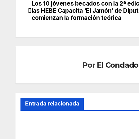
Los 10 jóvenes becados con la 2ª edi
Navegación
las HEBE Capacita ‘El Jamón’ de Dipu
de
comienzan la formación teórica
entradas
Por
El Condado 
Entrada relacionada
SOCIEDAD
SOCIED
Mue
Marl
re
ask
una
nieg
AGO 5,
AGO 5
age
a