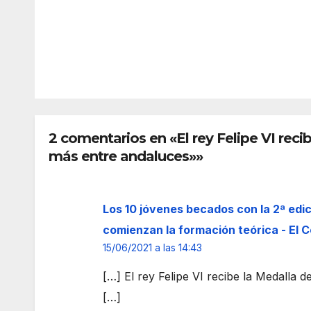
nte
que
2026
2026
de la
hubi
Guar
era
REDACC
REDAC
dia
una
IÓN
IÓN
Civil
aler
tras
a
ser
prev
tirot
a y
2 comentarios en «El rey Felipe VI rec
eada
des
más entre andaluces»»
por
arta
su
refo
expa
zar
Los 10 jóvenes becados con la 2ª edi
reja
más
la
comienzan la formación teórica - El 
fron
15/06/2021 a las 14:43
era
[…] El rey Felipe VI recibe la Medalla
de
[…]
Ceu