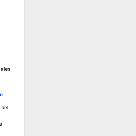
cales
io
 del
a