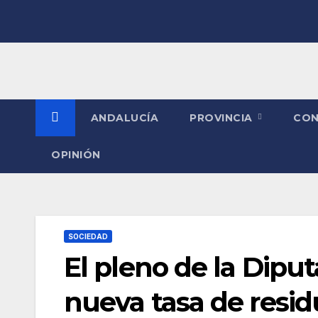
Saltar
al
contenido
ANDALUCÍA
PROVINCIA
CO
OPINIÓN
SOCIEDAD
El pleno de la Dipu
nueva tasa de resid