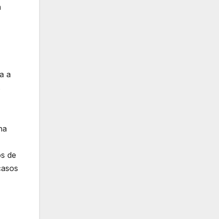
a
a a
s
na
os de
casos