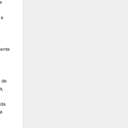
e
 a
gente
 de
a,
ada
la