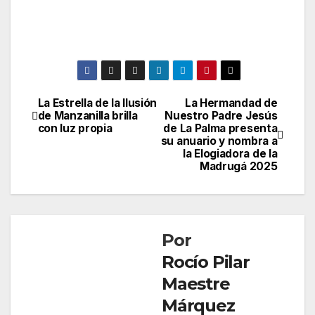
La Estrella de la Ilusión
La Hermandad de
Navegación
de Manzanilla brilla
Nuestro Padre Jesús
con luz propia
de La Palma presenta
de
su anuario y nombra a
la Elogiadora de la
entradas
Madrugá 2025
Por
Rocío Pilar
Maestre
Márquez