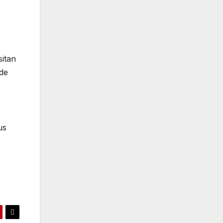
sitan
de
us