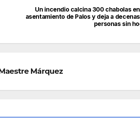
Un incendio calcina 300 chabolas en
asentamiento de Palos y deja a decenas
personas sin ho
r Maestre Márquez
O
ALMONTE
CONDADO
n
Alm
onte
acer
,
AGO 5,