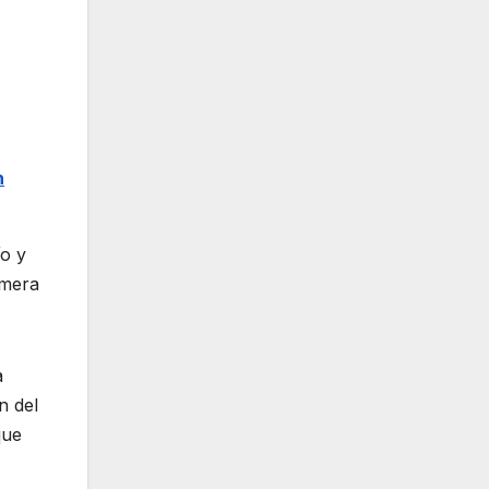
n
ío y
imera
a
n del
que