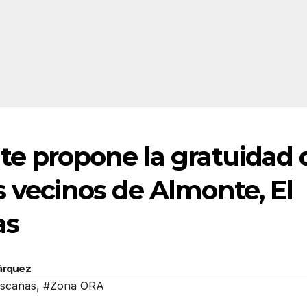
te propone la gratuidad 
s vecinos de Almonte, El
as
Márquez
ascañas
,
#Zona ORA