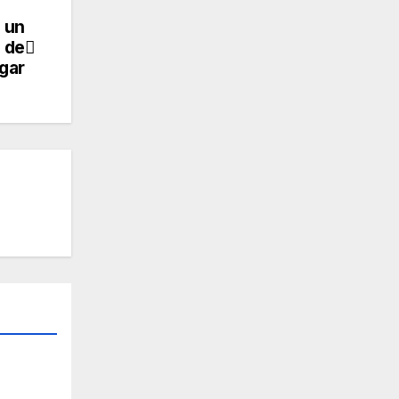
 un
 de
gar