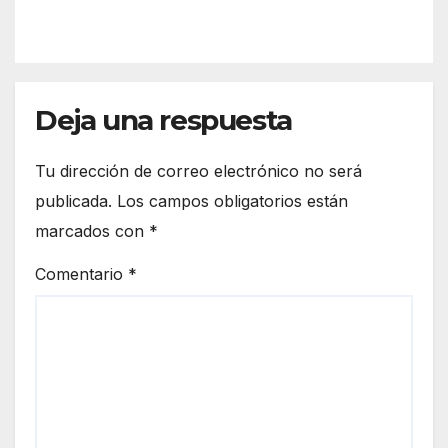
el
la
espa
front
cio
era
euro
de
peo
Deja una respuesta
Ceut
a
Tu dirección de correo electrónico no será
publicada.
Los campos obligatorios están
marcados con
*
Comentario
*