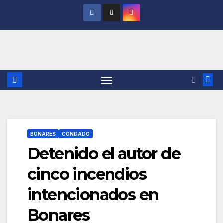
Saltar
al
contenido
BONARES
CONDADO
Detenido el autor de
cinco incendios
intencionados en
Bonares