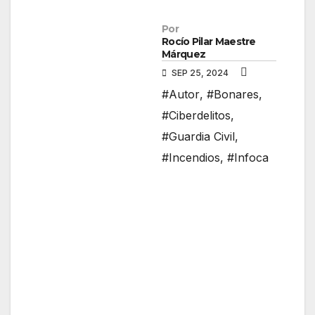
Por
Rocío Pilar Maestre
Márquez
SEP 25, 2024
#Autor
,
#Bonares
,
#Ciberdelitos
,
#Guardia Civil
,
#Incendios
,
#Infoca