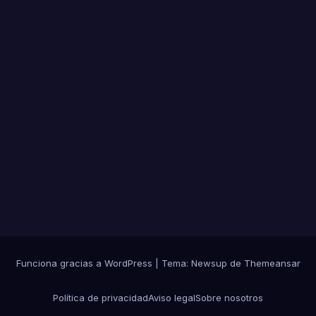
una
dens
a
nub
e de
hum
o
Funciona gracias a WordPress
|
Tema: Newsup de
Themeansar
Política de privacidad
Aviso legal
Sobre nosotros