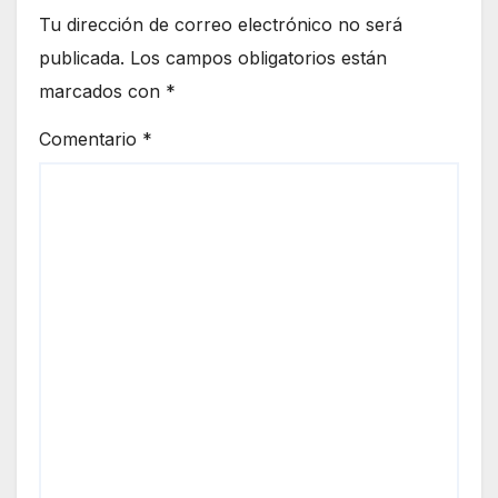
extr
stal
Tu dirección de correo electrónico no será
ema
publicada.
Los campos obligatorios están
r las
marcados con
*
prec
auci
Comentario
*
ones
ante
la
llega
da
de
una
dens
a
nub
e de
hum
o