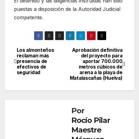
El detenido y las diligencias instruidas han sido
puestas a disposición de la Autoridad Judicial
competente.
Los almonteños
Aprobación definitiva
Navegación
reclaman más
del proyecto para
presencia de
aportar 700.000
de
efectivos de
metros cúbicos de
seguridad
arena a la playa de
entradas
Matalascañas (Huelva)
Por
Rocío Pilar
Maestre