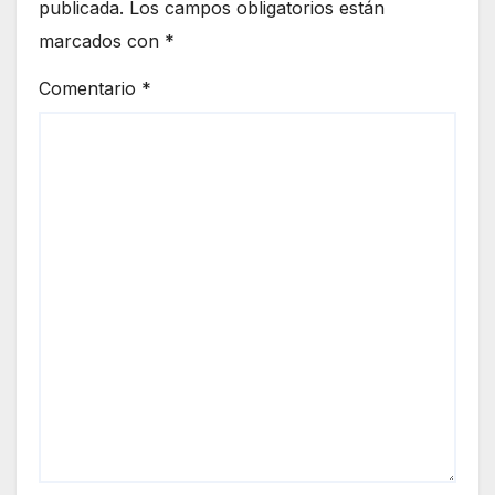
la
publicada.
Los campos obligatorios están
José
provi
marcados con
*
Obre
ncia
ro
de
Comentario
*
2026
Huel
va