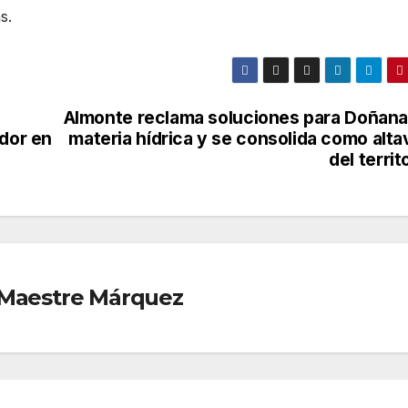
s.
Almonte reclama soluciones para Doñana
ador en
materia hídrica y se consolida como alta
del territ
r Maestre Márquez
O
BOLLULLOS
CONDADO