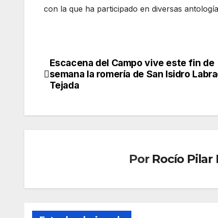
con la que ha participado en diversas antología
Escacena del Campo vive este fin de
Navegación
semana la romería de San Isidro Labr
de
Tejada
entradas
Por
Rocío Pila
CONDADO
CONDAD
NIEBLA
NIEBLA