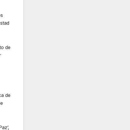
os
istad
to de
r
ca de
le
Paz’,