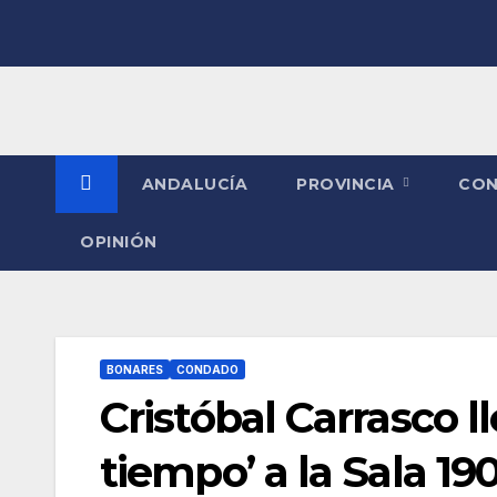
Saltar
al
contenido
ANDALUCÍA
PROVINCIA
CO
OPINIÓN
BONARES
CONDADO
Cristóbal Carrasco l
tiempo’ a la Sala 19