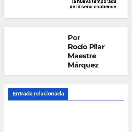
de
la nueva temporada
del diseño onubense
entradas
Por
Rocío Pilar
Maestre
Márquez
Entrada relacionada
SOCIEDAD
Mue
re
una
AGO 5,
age
2026
nte