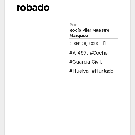
robado
Por
Rocío Pilar Maestre
Márquez
SEP 28, 2023
#A 497
,
#Coche
,
#Guardia Civil
,
#Huelva
,
#Hurtado