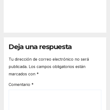
Así
refor
funci
zar
REDACC
ona
más
IÓN
el
la
espa
front
cio
era
euro
de
peo
Deja una respuesta
Ceut
a
Tu dirección de correo electrónico no será
publicada.
Los campos obligatorios están
marcados con
*
Comentario
*