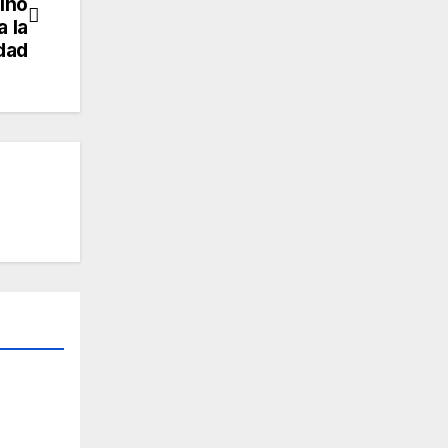
ino
 la
dad