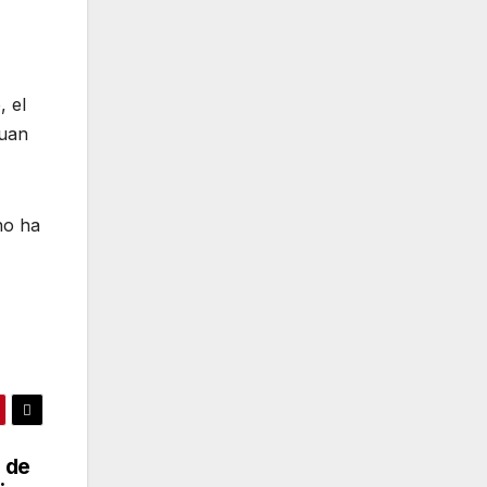
, el
Juan
no ha
 de