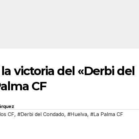
 la victoria del «Derbi del
Palma CF
Márquez
los CF
,
#Derbi del Condado
,
#Huelva
,
#La Palma CF