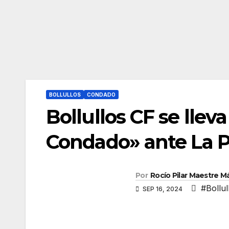
BOLLULLOS
CONDADO
Bollullos CF se lleva
Condado» ante La 
Por
Rocío Pilar Maestre 
#Bollul
SEP 16, 2024