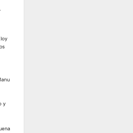
.
Eloy
los
 Manu
o y
buena