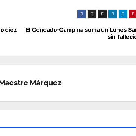
o diez
El Condado-Campiña suma un Lunes Sa
sin fallec
r Maestre Márquez
D
SANIDAD
Dete
nido