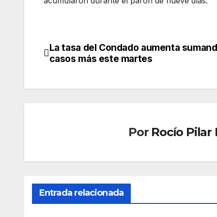
acumularon durante el parón de nueve días.
La tasa del Condado aumenta sumand
Navegación
casos más este martes
de
entradas
Por
Rocío Pila
Entrada relacionada
SANIDAD
SANIDA
Parit
La
orio
Junt