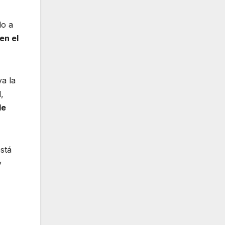
do a
en el
a la
,
de
está
y