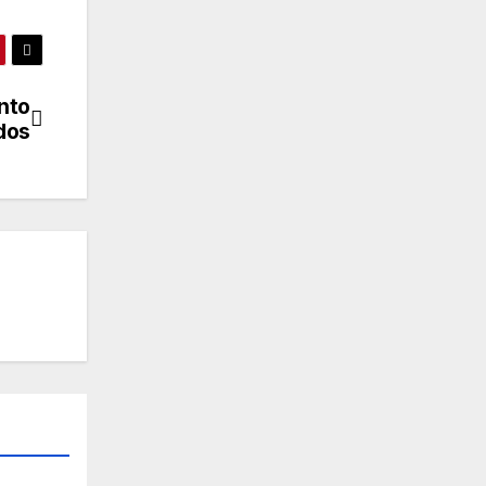
nto
idos