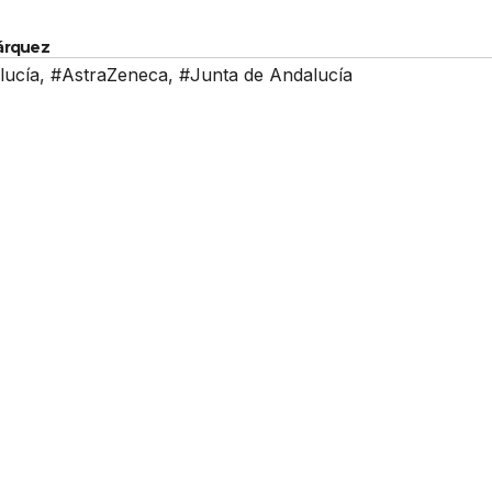
Márquez
lucía
,
#AstraZeneca
,
#Junta de Andalucía