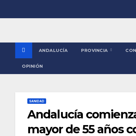
Saltar
al
contenido
ANDALUCÍA
PROVINCIA
CO
OPINIÓN
SANIDAD
Andalucía comienza
mayor de 55 años c