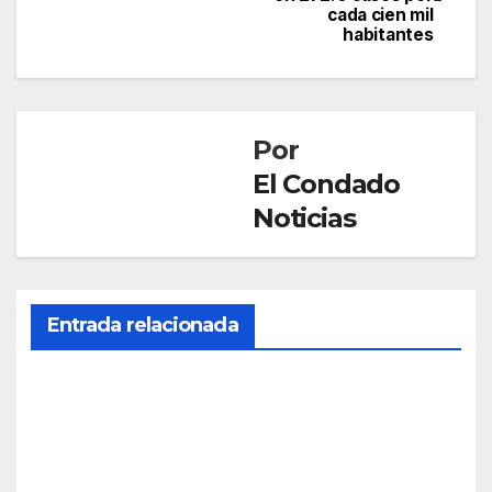
de
cada cien mil
habitantes
entradas
Por
El Condado
Noticias
Entrada relacionada
SANIDAD
Parit
orio
gana
DIC 22,
el
2025
prim
er