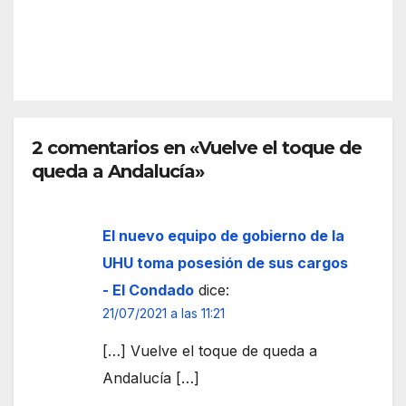
ame
sin
REDACC
naza
cita
IÓN
r con
con
cuch
tres
illos
punt
y
os
gaso
2 comentarios en «Vuelve el toque de
en
lina
queda a Andalucía»
Huel
a
va
pers
onal
El nuevo equipo de gobierno de la
sanit
UHU toma posesión de sus cargos
ario
- El Condado
dice:
en el
21/07/2021 a las 11:21
Hos
pital
[…] Vuelve el toque de queda a
Virg
Andalucía […]
en