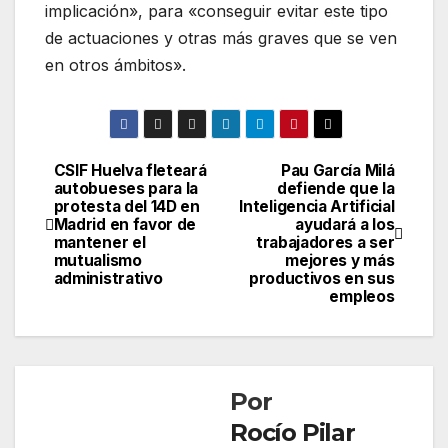
implicación», para «conseguir evitar este tipo
de actuaciones y otras más graves que se ven
en otros ámbitos».
CSIF Huelva fleteará
Pau García Milá
Navegación
autobueses para la
defiende que la
protesta del 14D en
Inteligencia Artificial
de
Madrid en favor de
ayudará a los
mantener el
trabajadores a ser
entradas
mutualismo
mejores y más
administrativo
productivos en sus
empleos
Por
Rocío Pilar