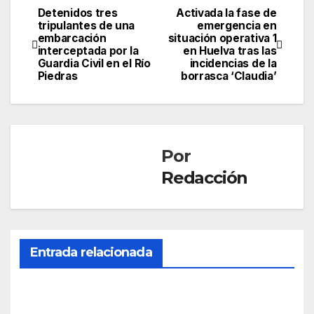
Detenidos tres
Activada la fase de
Navegación
tripulantes de una
emergencia en
embarcación
situación operativa 1
de
interceptada por la
en Huelva tras las
Guardia Civil en el Río
incidencias de la
entradas
Piedras
borrasca ‘Claudia’
Por
Redacción
Entrada relacionada
SOCIEDAD
Mue
re
una
AGO 5,