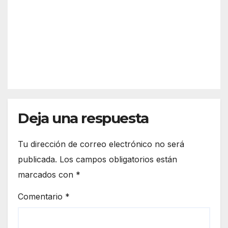
desc
2026
n?
arta
Así
refor
funci
zar
REDACC
ona
más
IÓN
el
la
espa
front
cio
era
euro
de
peo
Deja una respuesta
Ceut
a
Tu dirección de correo electrónico no será
publicada.
Los campos obligatorios están
marcados con
*
Comentario
*